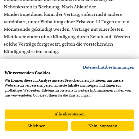
Nebenkosten in Rechnung. Nach Ablauf der
Mindestmietdauer kann der Vertrag, sofern nicht anders
vereinbart, unter Einhaltung einer Frist von 14 Tagen auf ein
Monatsende gekündigt werden. Verträge mit einer festen
Mietdauer enden ohne Kündigung durch Zeitablauf. Werden
solche Verträge fortgesetzt, gelten die vorstehenden
Kündigungsfristen analog.
5. Annulation
Datenschutzbestimmungen
Wir verwenden Cookies
Sollte der Mietvertrag bzw. die bestätigten Dienstleistungen
Wir können diese zur Analyse unserer Besucherdaten platzieren, um unsere
ganz oder teilweise annulliert werden, so werden die
Webseite zu verbessern, personalisierte Inhalte anzuzeigen und Ihnen ein
entstandenen Aufwendungen verrechnet sowie ein
großartiges Webseiten-Erlebnis zu bieten. Für weitere Informationen zu den von
uns verwendeten Cookies öffnen Sie die Einstellungen.
Prozentsatz der bestätigten Auftragssumme fakturiert. Hierfür
gelten folgende Ansätze: Absage bis 10 Tage vor Mietbeginn:
50% der Auftragssumme, alle kurzfristigeren Absagen: 75% der
Alle akzeptieren
Auftragssumme. Falls es Condecta möglich ist, das reservierte
Ablehnen
Nein, anpassen
Material an den annullierten Terminen anderweitig
einzusetzen, wird der entsprechende Betrag