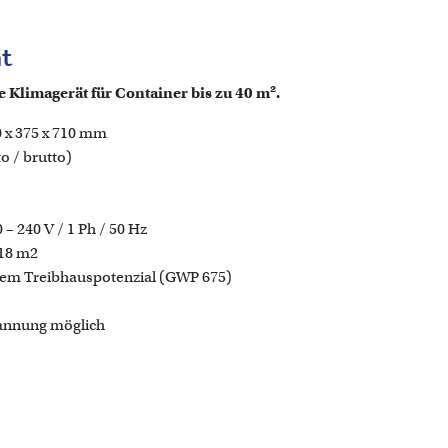
t
e Klimagerät für Container bis zu 40 m².
0 x 375 x 710 mm
to / brutto)
 240 V / 1 Ph / 50 Hz
 18 m2
igem Treibhauspotenzial (GWP 675)
pannung möglich