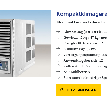
Kompaktklimagerä
Klein und kompakt - das ideal
Abmessung (B x H x T): 56
Gewicht: 43 kg / 47 kg (net
Energieeffizienzklasse: A
Kühlleistung: 2,7 kW
Versorgungsspannung: 220 –
Anwendungsbereich: 12 –
Kältemittel R32 mit niedr
Nur Kühlbetrieb
Start auch bei niedriger S
JETZT ANFRAGEN