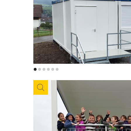
•
•
•
•
•
•