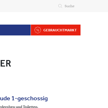
Top Menu
Suche
GEBRAUCHTMARKT
ER
ude 1-geschossig
deroben und Toiletten.