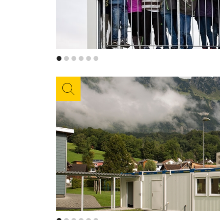
•
•
•
•
•
•