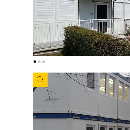
•
•
•