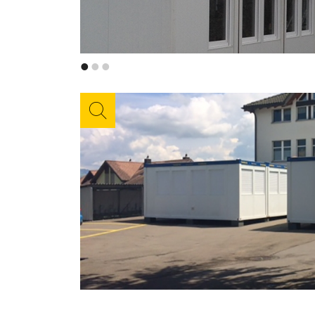
•
•
•