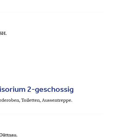
 SH.
isorium 2-geschossig
deroben, Toiletten, Aussentreppe.
 Dättnau.