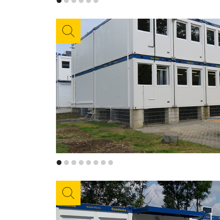
•
•
•
•
•
•
•
•
•
•
•
•
•
•