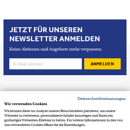
JETZT FÜR UNSEREN
NEWSLETTER ANMELDEN
Keine Aktionen und Angebote mehr verpassen.
ANMELDEN
Copyright 2026 © Condecta GmbH
Datenschutzbestimmungen
Breitenbachstrasse 1
D-82538 Geretsried
Wir verwenden Cookies
+49 8171 219 60
info@condecta.de
Wir können diese zur Analyse unserer Besucherdaten platzieren, um unsere
Webseite zu verbessern, personalisierte Inhalte anzuzeigen und Ihnen ein
Footer Info Menu
Datenschutzerklärung
großartiges Webseiten-Erlebnis zu bieten. Für weitere Informationen zu den von
uns verwendeten Cookies öffnen Sie die Einstellungen.
Impressum