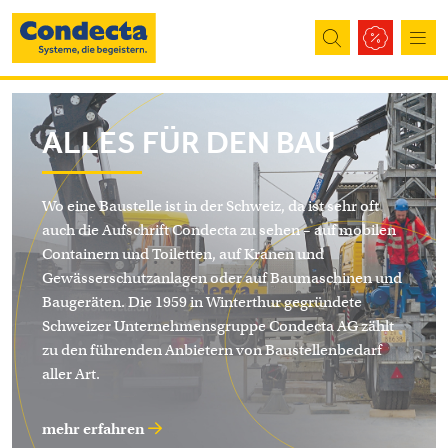
Direkt zum Inhalt
ALLES FÜR DEN BAU
Wo eine Baustelle ist in der Schweiz, da ist sehr oft
auch die Aufschrift Condecta zu sehen – auf mobilen
Containern und Toiletten, auf Kranen und
Gewässerschutzanlagen oder auf Baumaschinen und
Baugeräten. Die 1959 in Winterthur gegründete
Schweizer Unternehmensgruppe Condecta AG zählt
zu den führenden Anbietern von Baustellenbedarf
aller Art.
mehr erfahren