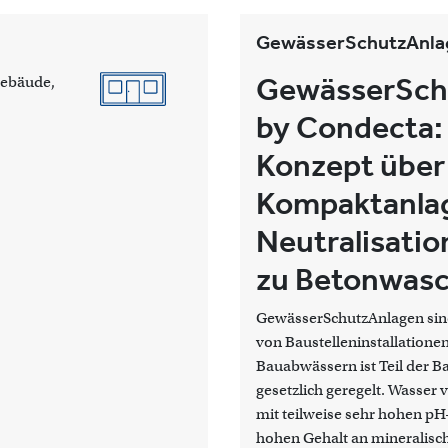
GewässerSchutzAnla
GewässerSch
gebäude,
by Condecta
Konzept über
Kompaktanla
Neutralisatio
zu Betonwas
GewässerSchutzAnlagen sind
von Baustelleninstallation
Bauabwässern ist Teil der B
gesetzlich geregelt. Wasser v
mit teilweise sehr hohen pH
hohen Gehalt an mineralische