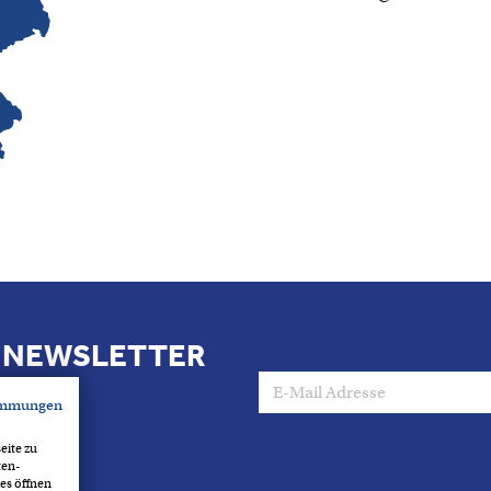
N NEWSLETTER
immungen
ssen.
eite zu
ten-
es öffnen