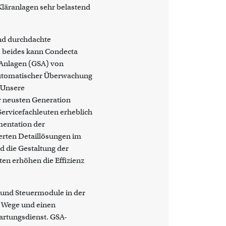
Kläranlagen sehr belastend
nd durchdachte
, beides kann Condecta
zAnlagen (GSA) von
utomatischer Überwachung
 Unsere
 neusten Generation
Servicefachleuten erheblich
mentation der
erten Detaillösungen im
d die Gestaltung der
n erhöhen die Effizienz
 und Steuermodule in der
e Wege und einen
Wartungsdienst. GSA-