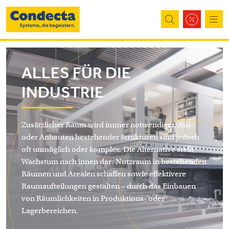
Direkt zum Inhalt
ALLES FÜR DIE
INDUSTRIE
Zusätzlicher Raum wird immer notwendiger. Aus-
oder Anbauten bestehender Strukturen sind jedoch
oft unmöglich oder komplex. Die Alternative stellt
Wachstum nach innen dar: Nutzraum in bestehenden
Räumen und Arealen schaffen sowie effektivere
Raumaufteilungen gestalten – durch das Einbauen
von Räumlichkeiten in Produktions- oder
Lagerbereichen.