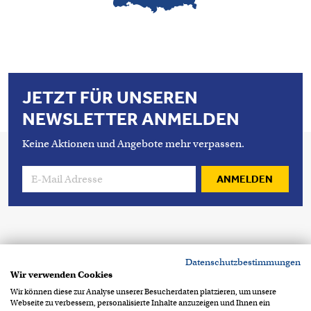
JETZT FÜR UNSEREN
NEWSLETTER ANMELDEN
Keine Aktionen und Angebote mehr verpassen.
ANMELDEN
Copyright 2026 © Condecta GmbH
Datenschutzbestimmungen
Breitenbachstrasse 1
D-82538 Geretsried
Wir verwenden Cookies
+49 8171 219 60
info@condecta.de
Wir können diese zur Analyse unserer Besucherdaten platzieren, um unsere
Webseite zu verbessern, personalisierte Inhalte anzuzeigen und Ihnen ein