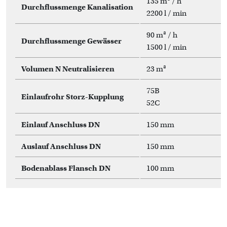
135 m³ / h
Durchflussmenge Kanalisation
2200 l / min
90 m³ / h
Durchflussmenge Gewässer
1500 l / min
Volumen N Neutralisieren
23 m³
75B
Einlaufrohr Storz-Kupplung
52C
Einlauf Anschluss DN
150 mm
Auslauf Anschluss DN
150 mm
Bodenablass Flansch DN
100 mm