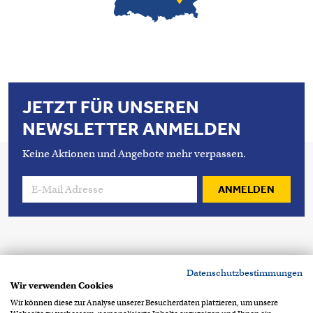
JETZT FÜR UNSEREN
NEWSLETTER ANMELDEN
Keine Aktionen und Angebote mehr verpassen.
ANMELDEN
Copyright 2026 © Condecta GmbH
Datenschutzbestimmungen
Breitenbachstrasse 1
D-82538 Geretsried
Wir verwenden Cookies
+49 8171 219 60
info@condecta.de
Wir können diese zur Analyse unserer Besucherdaten platzieren, um unsere