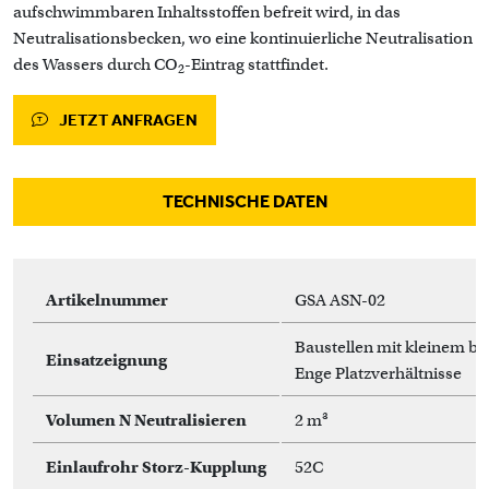
aufschwimmbaren Inhaltsstoffen befreit wird, in das
Neutralisationsbecken, wo eine kontinuierliche Neutralisation
des Wassers durch CO
-Eintrag stattfindet.
2
JETZT ANFRAGEN
TECHNISCHE DATEN
Artikelnummer
GSA ASN-02
Baustellen mit kleinem bi
Einsatzeignung
Enge Platzverhältnisse
Volumen N Neutralisieren
2 m³
Einlaufrohr Storz-Kupplung
52C