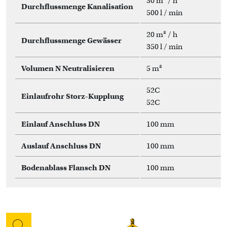
30 m³ / h
Durchflussmenge Kanalisation
500 l / min
20 m³ / h
Durchflussmenge Gewässer
350 l / min
Volumen N Neutralisieren
5 m³
52C
Einlaufrohr Storz-Kupplung
52C
Einlauf Anschluss DN
100 mm
Auslauf Anschluss DN
100 mm
Bodenablass Flansch DN
100 mm