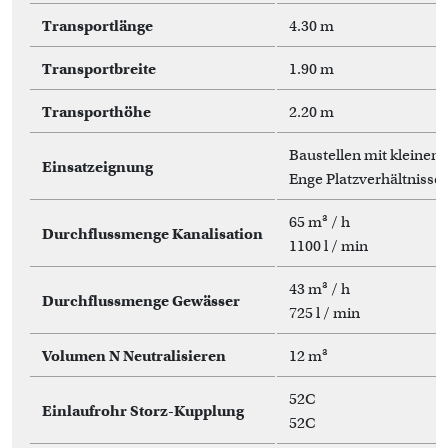
Transportlänge
4.30 m
Transportbreite
1.90 m
Transporthöhe
2.20 m
Baustellen mit kleinem
Einsatzeignung
Enge Platzverhältnisse
65 m³ / h
Durchflussmenge Kanalisation
1100 l / min
43 m³ / h
Durchflussmenge Gewässer
725 l / min
Volumen N Neutralisieren
12 m³
52C
Einlaufrohr Storz-Kupplung
52C