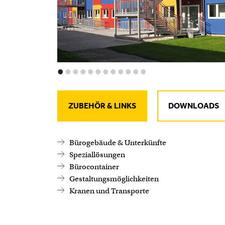
•
•
•
•
•
•
•
•
•
•
•
•
ZUBEHÖR & LINKS
DOWNLOADS
Bürogebäude & Unterkünfte
Speziallösungen
Bürocontainer
Gestaltungsmöglichkeiten
Kranen und Transporte